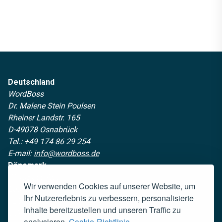
Deutschland
WordBoss
Dr. Malene Stein Poulsen
Rheiner Landstr. 165
D-49078 Osnabrück
Tel.: +49 174 86 29 254
E-mail:
info@wordboss.de
Dänemark
WordBoss ApS
Wir verwenden Cookies auf unserer Website, um
Egå Engvej 9
Ihr Nutzererlebnis zu verbessern, personalisierte
8250 Egå
Inhalte bereitzustellen und unseren Traffic zu
CVR: 46076451
analysieren.
Cookie-Richtlinie.